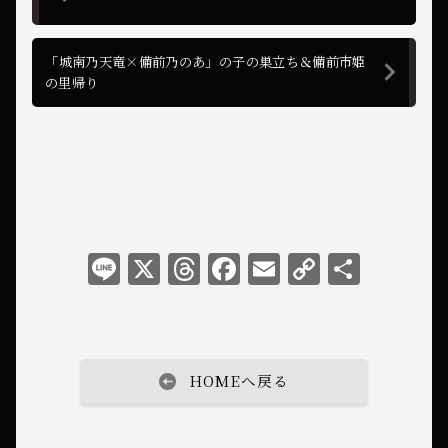
「城南乃天竜×備前乃のあ」の子の巣立ち＆備前市姫
の里帰り
L
X
T
F
E
C
共
i
h
a
m
o
有
n
r
c
ai
p
e
e
e
l
y
HOMEへ戻る
a
b
L
d
o
i