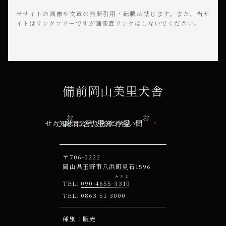
当サイトの画像や文章の無断引用・転載は禁じます。
また、当サ
イトはリンクフリーですが画像直リンクはしないでください。
備前岡山美里犬舎
お知らせ
美里犬舎について
子犬情報
見学について
お問い合わせ先
〒706-0222
岡山県玉野市八浜町見石1596
みさと
090-4655-
3310
0863-51-3000
種別：販売