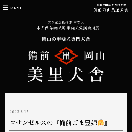
岡山の甲斐犬専門犬舎
MENU
備前岡山美里犬舎
天然記念物指定 甲斐犬
日本犬保存会所属 甲斐犬愛護会所属
2023.8.17
ロサンゼルスの『備前ごま豊姫
』