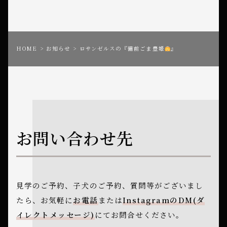
s
o
n
k
k
HOME
お知らせ
ロサンゼルスの『備前ごま豊姫
』
お問い合わせ先
見学のご予約、子犬のご予約、質問等がございまし
たら、
お気軽に
お電話
または
InstagramのDM(ダ
イレクトメッセージ)
にてお問合せください。