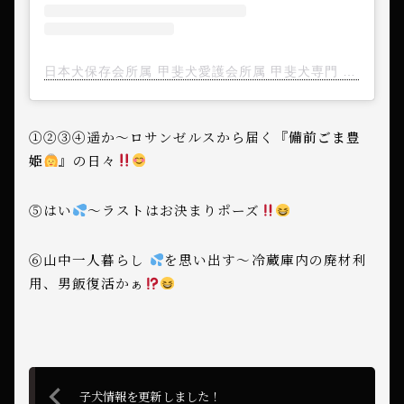
日本犬保存会所属 甲斐犬愛護会所属 甲斐犬専門 備前岡山 美里犬舎(@misatokensha)がシェアした投稿
①②③④遥か〜ロサンゼルスから届く『
備前ごま豊
姫
』の日々
⑤はい
〜ラストはお決まりポーズ
⑥山中一人暮らし
を思い出す〜冷蔵庫内の廃材利
用、男飯復活かぁ
子犬情報を更新しました！