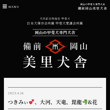
岡山の甲斐犬専門犬舎
MENU
備前岡山美里犬舎
天然記念物指定 甲斐犬
日本犬保存会所属 甲斐犬愛護会所属
2023.4.16
つきみぃ
、大河、天竜、毘龍
&花