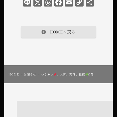
L
X
T
F
E
C
共
i
h
a
m
o
有
n
r
c
ai
p
e
e
e
l
y
HOMEへ戻る
a
b
L
d
o
i
s
o
n
k
k
HOME
お知らせ
つきみぃ
、大河、天竜、毘龍
&花