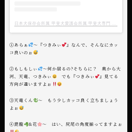
日本犬保存会所属 甲斐犬愛護会所属 甲斐犬専門 備前岡山 美里犬舎(@misatokensha)がシェアした投稿
①あらぁ
〜『つきみぃ
』なんで、そんなにカッ
コ良いのぉ
②もしもしぃ
〜何か居るの?そちらに？ 奥から大
河、天竜、つきみぃ
でも『つきみぃ
』見てる
方向が違いますよぉ
③天竜くん
〜 もう少しカッコ良く立ちましょう
よぉ
④毘龍
&花
〜 はい、尻尾の角度揃ってますよぉ