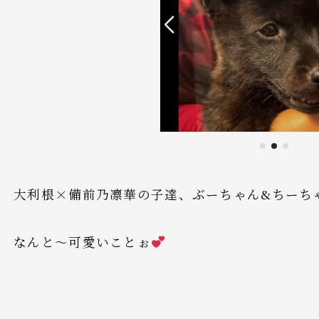
大利根×備前乃凛華の子達、ぶーちゃん&ちーち
なんと〜可愛いことぉ