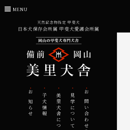
MENU
天然記念物指定 甲斐犬
日本犬保存会所属 甲斐犬愛護会所属
お知らせ
子犬情報
美里犬舎について
見学について
お問い合わせ先