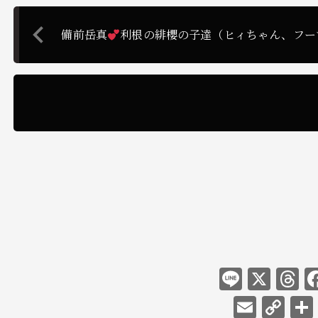
備前岳真
利根の緋櫻の子達（ヒィちゃん、フー
L
X
i
E
C