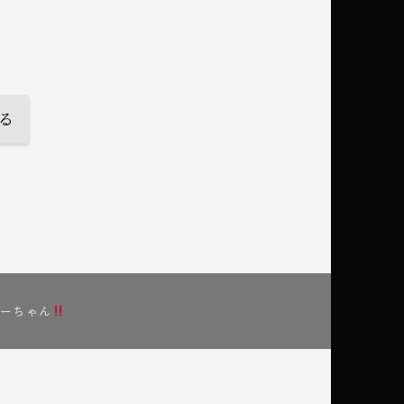
c
有
e
b
d
o
o
る
k
ちーちゃん