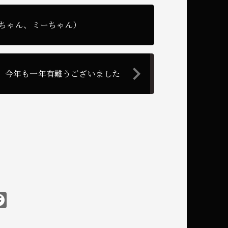
ちゃん、ミーちゃん）
今年も一年有難うございました
T
F
h
a
共