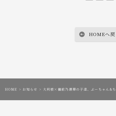
n
r
m
o
e
e
ai
p
a
l
y
L
s
HOMEへ戻
i
n
k
HOME
お知らせ
大利根×備前乃凛華の子達、ぶーちゃん&