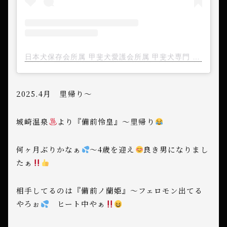
日本犬保存会所属 甲斐犬愛護会所属 甲斐犬専門 備前岡山 美里犬舎(@misatokensha)がシェアした投稿
2025.4月 里帰り〜
城崎温泉
より『備前怜皇』〜里帰り
何ヶ月ぶりかなぁ
〜4歳を迎え
良き男になりまし
たぁ
相手してるのは『備前ノ蘭姫』〜フェロモン出てる
やろぉ
ヒート中やぁ