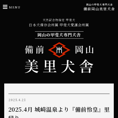
岡山の甲斐犬専門犬舎
MENU
備前岡山美里犬舎
天然記念物指定 甲斐犬
日本犬保存会所属 甲斐犬愛護会所属
2025.4.21
2025.4月 城崎温泉より『備前怜皇』里
帰り