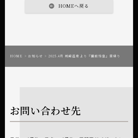
e
e
e
l
y
HOMEへ戻る
a
b
L
d
o
i
s
o
n
k
k
HOME
お知らせ
2025.4月 城崎温泉より『備前怜皇』里帰り
お問い合わせ先