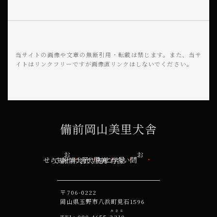
当サイトの画像や文章の無断引用・転載は禁じます。
また、当サ
イトはリンクフリーですが画像直リンクはしないでください。
備前岡山美里犬舎
お知らせ
美里犬舎について
子犬情報
見学について
お問い合わせ先
〒706-0222
岡山県玉野市八浜町見石1596
みさと
090-4655-
3310