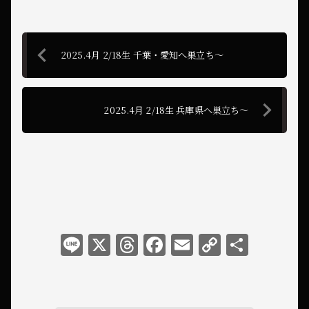
2025.4月 2/18生 千葉・愛知へ巣立ち〜
2025.4月 2/18生 兵庫県へ巣立ち〜
L
X
T
F
E
C
共
i
h
a
m
o
有
n
r
c
ai
p